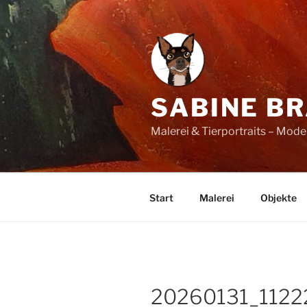
Zum
Inhalt
springen
SABINE B
Malerei & Tierportraits – Mod
Start
Malerei
Objekte
20260131_1122