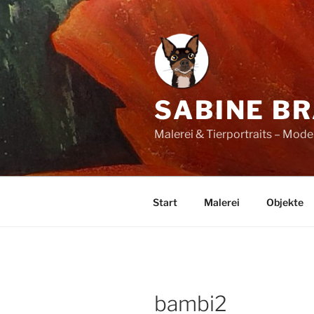
Zum
Inhalt
springen
SABINE B
Malerei & Tierportraits – Mod
Start
Malerei
Objekte
bambi2