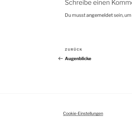
Schreibe einen Komm
Du musst
angemeldet
sein, u
Beitragsnavigation
Vorheriger
ZURÜCK
Beitrag
Augenblicke
Cookie-Einstellungen