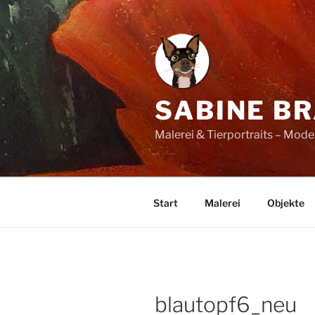
Zum
Inhalt
springen
SABINE B
Malerei & Tierportraits – Mod
Start
Malerei
Objekte
blautopf6_neu