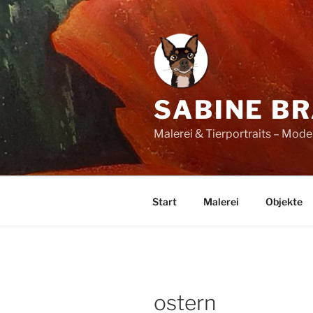
Zum
Inhalt
springen
SABINE B
Malerei & Tierportraits – Mod
Start
Malerei
Objekte
ostern