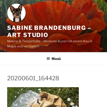
Zum
Inhalt
springen
SABINE BRANDENBURG –
ART STUDIO
Malerei & Tierportraits – Moderne Kunst mit einem Hauch
Magie und viel Gefühl
Menü
20200601_164428